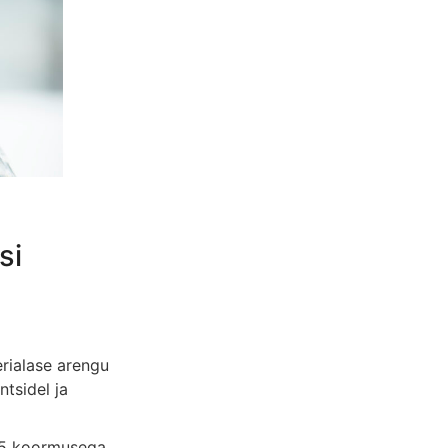
si
erialase arengu
tsidel ja
,5 koormusega.