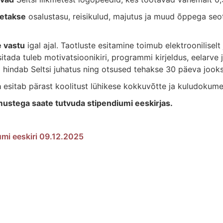
aetakse
osalustasu, reisikulud, majutus ja muud õppega se
e vastu
igal ajal. Taotluste esitamine toimub elektroonilisel
sitada tuleb motivatsioonikiri, programmi kirjeldus, eelarve j
i hindab Seltsi juhatus ning otsused tehakse 30 päeva jooks
a
esitab pärast koolitust lühikese kokkuvõtte ja kuludokume
ustega saate tutvuda stipendiumi eeskirjas.
umi eeskiri 09.12.2025