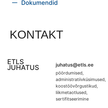
Dokumendid
KONTAKT
ETLS
juhatus@etls.ee
JUHATUS
pöördumised,
administratiivküsimused,
koostöövõrgustikud,
liikmetaotlused,
sertifitseerimine