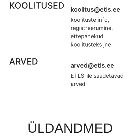
KOOLITUSED
koolitus@etls.ee
koolituste info,
registreerumine,
ettepanekud
koolitusteks jne
ARVED
arved@etls.ee
ETLS-ile saadetavad
arved
ÜLDANDMED