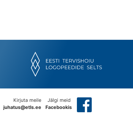
Kirjuta meile
Jälgi meid
juhatus@etls.ee
Facebookis