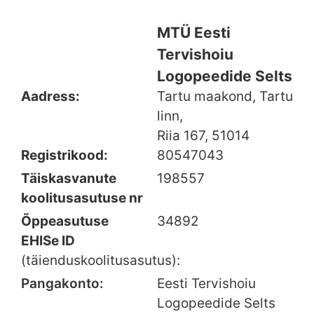
MTÜ Eesti
Tervishoiu
Logopeedide Selts
Aadress:
Tartu maakond, Tartu
linn,
Riia 167, 51014
Registrikood:
80547043
Täiskasvanute
198557
koolitusasutuse nr
Õppeasutuse
34892
EHISe ID
(täienduskoolitusasutus):
Pangakonto:
Eesti Tervishoiu
Logopeedide Selts