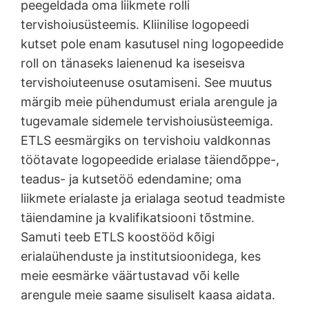
peegeldada oma liikmete rolli
tervishoiusüsteemis. Kliinilise logopeedi
kutset pole enam kasutusel ning logopeedide
roll on tänaseks laienenud ka iseseisva
tervishoiuteenuse osutamiseni. See muutus
märgib meie pühendumust eriala arengule ja
tugevamale sidemele tervishoiusüsteemiga.
ETLS eesmärgiks on tervishoiu valdkonnas
töötavate logopeedide erialase täiendõppe-,
teadus- ja kutsetöö edendamine; oma
liikmete erialaste ja erialaga seotud teadmiste
täiendamine ja kvalifikatsiooni tõstmine.
Samuti teeb ETLS koostööd kõigi
erialaühenduste ja institutsioonidega, kes
meie eesmärke väärtustavad või kelle
arengule meie saame sisuliselt kaasa aidata.