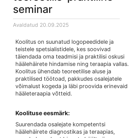
seminar
Avaldatud
20.09.2025
Koolitus on suunatud logopeedidele ja
teistele spetsialistidele, kes soovivad
täiendada oma teadmisi ja praktilisi oskusi
häälehäirete hindamise ning teraapia vallas.
Koolitus ühendab teoreetilise aluse ja
praktilised töötoad, pakkudes osalejatele
võimalust kogeda ja läbi proovida erinevaid
hääleteraapia võtteid.
Koolituse eesmärk:
Suurendada osalejate kompetentsi
häälehäirete diagnostikas ja teraapias,