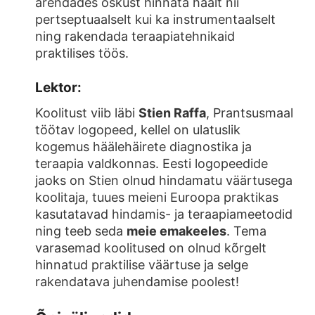
arendades oskust hinnata häält nii
pertseptuaalselt kui ka instrumentaalselt
ning rakendada teraapiatehnikaid
praktilises töös.
Lektor:
Koolitust viib läbi
Stien Raffa
, Prantsusmaal
töötav logopeed, kellel on ulatuslik
kogemus häälehäirete diagnostika ja
teraapia valdkonnas. Eesti logopeedide
jaoks on Stien olnud hindamatu väärtusega
koolitaja, tuues meieni Euroopa praktikas
kasutatavad hindamis- ja teraapiameetodid
ning teeb seda
meie emakeeles
. Tema
varasemad koolitused on olnud kõrgelt
hinnatud praktilise väärtuse ja selge
rakendatava juhendamise poolest!