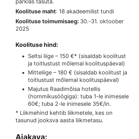
parklas tasuta.
Koolituse maht
: 18 akadeemilist tundi
Koolituse toimumisaeg:
30.-31. oktoober
2025
Koolituse hind:
Seltsi liige – 150 €* (sisaldab koolitust
ja toitlustust mõlemal koolituspäeval)
Mitteliige – 180 € (sisaldab koolitust ja
toitlustust mõlemal koolituspäeval)
Majutus Raadimõisa hotellis
(hommikusöögiga): tuba 1-le inimesele
60€; tuba 2-le inimesele 35€/in.
* Liikmehind kehtib liikmetele, kes on
tasunud jooksva aasta liikmetasu.
Ajakava: