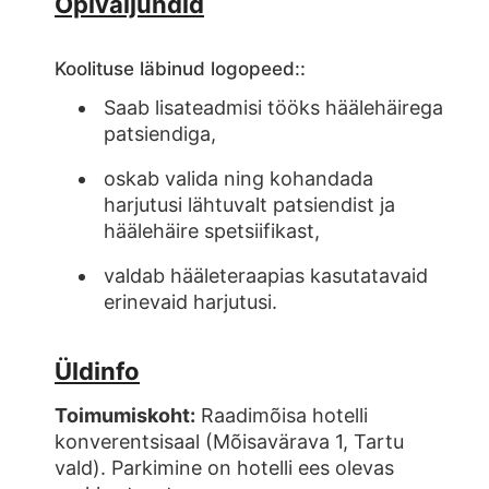
Õpiväljundid
Koolituse läbinud logopeed::
Saab lisateadmisi tööks häälehäirega
patsiendiga,
oskab valida ning kohandada
harjutusi lähtuvalt patsiendist ja
häälehäire spetsiifikast,
valdab hääleteraapias kasutatavaid
erinevaid harjutusi.
Üldinfo
Toimumiskoht:
Raadimõisa hotelli
konverentsisaal (Mõisavärava 1, Tartu
vald). Parkimine on hotelli ees olevas